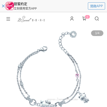
甜蜜約定
開啟APP
立刻使用官方APP
0
1
/
4