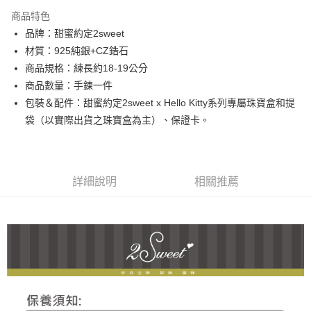
3 期 0 利率 每期
NT$1,526
21家銀行
商品特色
6 期 0 利率 每期
NT$763
21家銀行
合作金庫商業銀行
第一商業銀行
品牌：甜蜜約定2sweet
華南商業銀行
彰化商業銀行
合作金庫商業銀行
第一商業銀行
超商取貨付款
材質：925純銀+CZ鋯石
上海商業儲蓄銀行
台北富邦商業銀行
華南商業銀行
彰化商業銀行
國泰世華商業銀行
兆豐國際商業銀行
商品規格：練長約18-19公分
LINE Pay
上海商業儲蓄銀行
台北富邦商業銀行
臺灣中小企業銀行
台中商業銀行
商品數量：手鍊一件
國泰世華商業銀行
兆豐國際商業銀行
匯豐（台灣）商業銀行
華泰商業銀行
Apple Pay
臺灣中小企業銀行
台中商業銀行
包裝＆配件：甜蜜約定2sweet x Hello Kitty系列專屬珠寶盒和提
聯邦商業銀行
遠東國際商業銀行
匯豐（台灣）商業銀行
華泰商業銀行
袋（以實際出貨之珠寶盒為主）、保證卡。
街口支付
元大商業銀行
永豐商業銀行
聯邦商業銀行
遠東國際商業銀行
玉山商業銀行
星展（台灣）商業銀行
元大商業銀行
永豐商業銀行
悠遊付
台新國際商業銀行
中國信託商業銀行
玉山商業銀行
星展（台灣）商業銀行
台灣樂天信用卡公司
台新國際商業銀行
中國信託商業銀行
ATM付款
詳細說明
相關推薦
台灣樂天信用卡公司
運送方式
全家取貨付款
每筆NT$60，滿NT$1,000(含以上)免運費
7-11取貨付款
每筆NT$60，滿NT$1,000(含以上)免運費