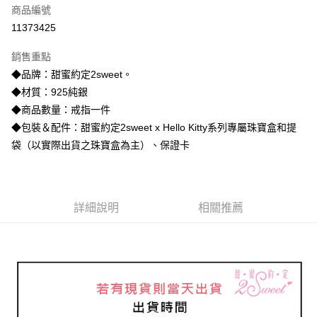
商品編號
信用卡分期付款
11373425
3 期 0 利率 每期
NT$1,226
21家銀行
銷售重點
6 期 0 利率 每期
NT$613
21家銀行
合作金庫商業銀行
第一商業銀行
◆品牌：甜蜜約定2sweet。
華南商業銀行
彰化商業銀行
合作金庫商業銀行
第一商業銀行
超商取貨付款
◆材質：925純銀
上海商業儲蓄銀行
台北富邦商業銀行
華南商業銀行
彰化商業銀行
國泰世華商業銀行
兆豐國際商業銀行
◆商品數量：戒指一件
LINE Pay
上海商業儲蓄銀行
台北富邦商業銀行
臺灣中小企業銀行
台中商業銀行
◆包裝＆配件：甜蜜約定2sweet x Hello Kitty系列專屬珠寶盒和提
國泰世華商業銀行
兆豐國際商業銀行
匯豐（台灣）商業銀行
華泰商業銀行
Apple Pay
臺灣中小企業銀行
台中商業銀行
袋（以實際出貨之珠寶盒為主）、保證卡
聯邦商業銀行
遠東國際商業銀行
匯豐（台灣）商業銀行
華泰商業銀行
街口支付
元大商業銀行
永豐商業銀行
聯邦商業銀行
遠東國際商業銀行
玉山商業銀行
星展（台灣）商業銀行
元大商業銀行
永豐商業銀行
悠遊付
台新國際商業銀行
中國信託商業銀行
玉山商業銀行
星展（台灣）商業銀行
詳細說明
相關推薦
台灣樂天信用卡公司
台新國際商業銀行
中國信託商業銀行
ATM付款
台灣樂天信用卡公司
運送方式
全家取貨付款
每筆NT$60，滿NT$1,000(含以上)免運費