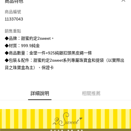
商品特色
信用卡一次付款
商品編號
信用卡分期付款
11337043
3 期 0 利率 每期
NT$7,300
21家銀行
銷售重點
6 期 0 利率 每期
NT$3,650
21家銀行
合作金庫商業銀行
第一商業銀行
◆品牌：甜蜜約定2sweet。
華南商業銀行
彰化商業銀行
合作金庫商業銀行
第一商業銀行
LINE Pay
◆材質：999.9純金
上海商業儲蓄銀行
台北富邦商業銀行
華南商業銀行
彰化商業銀行
國泰世華商業銀行
兆豐國際商業銀行
◆商品數量：金墜一件+925純銀扣頭黑皮繩一條
Apple Pay
上海商業儲蓄銀行
台北富邦商業銀行
臺灣中小企業銀行
台中商業銀行
◆包裝＆配件：甜蜜約定2sweet系列專屬珠寶盒和提袋（以實際出
國泰世華商業銀行
兆豐國際商業銀行
匯豐（台灣）商業銀行
華泰商業銀行
街口支付
臺灣中小企業銀行
台中商業銀行
貨之珠寶盒為主）、保證卡
聯邦商業銀行
遠東國際商業銀行
匯豐（台灣）商業銀行
華泰商業銀行
悠遊付
元大商業銀行
永豐商業銀行
聯邦商業銀行
遠東國際商業銀行
玉山商業銀行
星展（台灣）商業銀行
元大商業銀行
永豐商業銀行
ATM付款
台新國際商業銀行
中國信託商業銀行
玉山商業銀行
星展（台灣）商業銀行
詳細說明
相關推薦
台灣樂天信用卡公司
台新國際商業銀行
中國信託商業銀行
運送方式
台灣樂天信用卡公司
宅配
每筆NT$80，滿NT$1,000(含以上)免運費
離島宅配