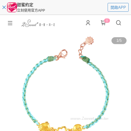
甜蜜約定
開啟APP
立刻使用官方APP
0
1
/
5