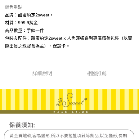
3 期 0 利率 每期
NT$6,533
21家銀行
銷售重點
6 期 0 利率 每期
NT$3,266
21家銀行
合作金庫商業銀行
第一商業銀行
品牌：甜蜜約定2sweet。
華南商業銀行
彰化商業銀行
合作金庫商業銀行
第一商業銀行
LINE Pay
材質：999.9純金
上海商業儲蓄銀行
台北富邦商業銀行
華南商業銀行
彰化商業銀行
國泰世華商業銀行
兆豐國際商業銀行
商品數量：手鍊一件
Apple Pay
上海商業儲蓄銀行
台北富邦商業銀行
臺灣中小企業銀行
台中商業銀行
包裝＆配件：甜蜜約定2sweet x 人魚漢頓系列專屬精美包裝（以實
國泰世華商業銀行
兆豐國際商業銀行
匯豐（台灣）商業銀行
華泰商業銀行
街口支付
臺灣中小企業銀行
台中商業銀行
際出貨之珠寶盒為主）、保證卡。
聯邦商業銀行
遠東國際商業銀行
匯豐（台灣）商業銀行
華泰商業銀行
悠遊付
元大商業銀行
永豐商業銀行
聯邦商業銀行
遠東國際商業銀行
玉山商業銀行
星展（台灣）商業銀行
元大商業銀行
永豐商業銀行
ATM付款
台新國際商業銀行
中國信託商業銀行
玉山商業銀行
星展（台灣）商業銀行
詳細說明
相關推薦
台灣樂天信用卡公司
台新國際商業銀行
中國信託商業銀行
運送方式
台灣樂天信用卡公司
宅配
每筆NT$80，滿NT$1,000(含以上)免運費
離島宅配
每筆NT$220，滿NT$3,000(含以上)免運費