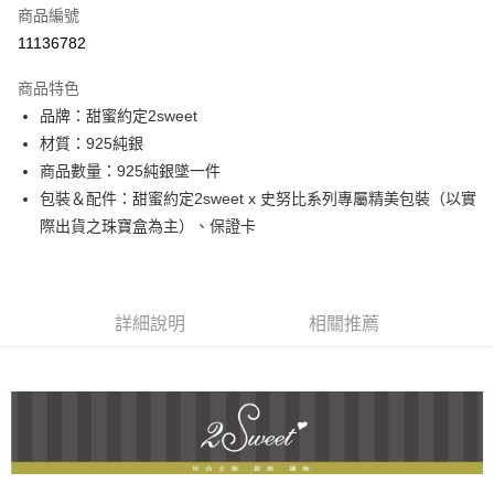
商品編號
信用卡分期付款
11136782
3 期 0 利率 每期
NT$1,426
21家銀行
商品特色
6 期 0 利率 每期
NT$713
21家銀行
合作金庫商業銀行
第一商業銀行
品牌：甜蜜約定2sweet
華南商業銀行
彰化商業銀行
合作金庫商業銀行
第一商業銀行
超商取貨付款
材質：925純銀
上海商業儲蓄銀行
台北富邦商業銀行
華南商業銀行
彰化商業銀行
國泰世華商業銀行
兆豐國際商業銀行
商品數量：925純銀墜一件
LINE Pay
上海商業儲蓄銀行
台北富邦商業銀行
臺灣中小企業銀行
台中商業銀行
包裝＆配件：甜蜜約定2sweet x 史努比系列專屬精美包裝（以實
國泰世華商業銀行
兆豐國際商業銀行
匯豐（台灣）商業銀行
華泰商業銀行
Apple Pay
臺灣中小企業銀行
台中商業銀行
際出貨之珠寶盒為主）、保證卡
聯邦商業銀行
遠東國際商業銀行
匯豐（台灣）商業銀行
華泰商業銀行
街口支付
元大商業銀行
永豐商業銀行
聯邦商業銀行
遠東國際商業銀行
玉山商業銀行
星展（台灣）商業銀行
元大商業銀行
永豐商業銀行
悠遊付
台新國際商業銀行
中國信託商業銀行
玉山商業銀行
星展（台灣）商業銀行
詳細說明
相關推薦
台灣樂天信用卡公司
台新國際商業銀行
中國信託商業銀行
ATM付款
台灣樂天信用卡公司
運送方式
全家取貨付款
每筆NT$60，滿NT$1,000(含以上)免運費