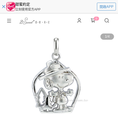
甜蜜約定
開啟APP
立刻使用官方APP
0
1
/
4