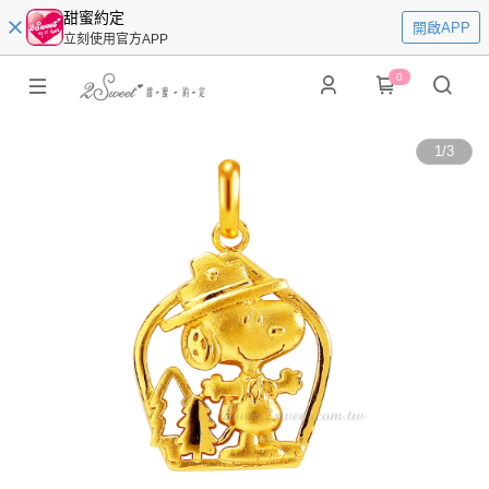
甜蜜約定
開啟APP
立刻使用官方APP
0
1
/
3