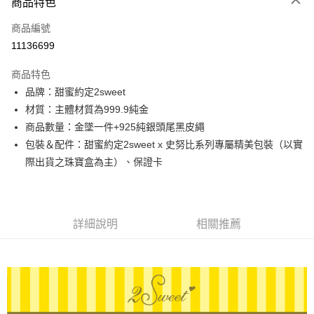
商品特色
信用卡一次付款
商品編號
信用卡分期付款
11136699
3 期 0 利率 每期
NT$8,850
21家銀行
商品特色
6 期 0 利率 每期
NT$4,425
21家銀行
合作金庫商業銀行
第一商業銀行
品牌：甜蜜約定2sweet
華南商業銀行
彰化商業銀行
合作金庫商業銀行
第一商業銀行
LINE Pay
材質：主體材質為999.9純金
上海商業儲蓄銀行
台北富邦商業銀行
華南商業銀行
彰化商業銀行
國泰世華商業銀行
兆豐國際商業銀行
商品數量：金墜一件+925純銀頭尾黑皮繩
Apple Pay
上海商業儲蓄銀行
台北富邦商業銀行
臺灣中小企業銀行
台中商業銀行
包裝＆配件：甜蜜約定2sweet x 史努比系列專屬精美包裝（以實
國泰世華商業銀行
兆豐國際商業銀行
匯豐（台灣）商業銀行
華泰商業銀行
街口支付
臺灣中小企業銀行
台中商業銀行
際出貨之珠寶盒為主）、保證卡
聯邦商業銀行
遠東國際商業銀行
匯豐（台灣）商業銀行
華泰商業銀行
悠遊付
元大商業銀行
永豐商業銀行
聯邦商業銀行
遠東國際商業銀行
玉山商業銀行
星展（台灣）商業銀行
元大商業銀行
永豐商業銀行
ATM付款
台新國際商業銀行
中國信託商業銀行
玉山商業銀行
星展（台灣）商業銀行
詳細說明
相關推薦
台灣樂天信用卡公司
台新國際商業銀行
中國信託商業銀行
運送方式
台灣樂天信用卡公司
宅配
每筆NT$80，滿NT$1,000(含以上)免運費
離島宅配