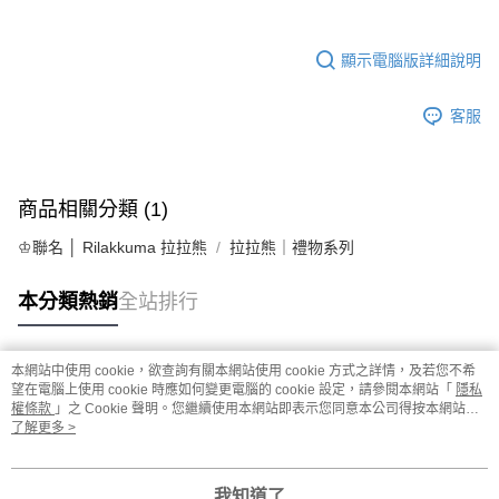
顯示電腦版詳細說明
客服
商品相關分類 (1)
♔聯名 │ Rilakkuma 拉拉熊
拉拉熊｜禮物系列
本分類熱銷
全站排行
本網站中使用 cookie，欲查詢有關本網站使用 cookie 方式之詳情，及若您不希
熱門標籤
望在電腦上使用 cookie 時應如何變更電腦的 cookie 設定，請參閱本網站「
隱私
權條款
」之 Cookie 聲明。您繼續使用本網站即表示您同意本公司得按本網站使
用條款之 Cookie 聲明使用 cookie。
了解更多 >
我知道了