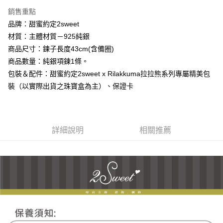
3 期 0 利率 每期
NT$1,426
21家銀行
銷售重點
6 期 0 利率 每期
NT$713
21家銀行
合作金庫商業銀行
第一商業銀行
品牌：甜蜜約定2sweet
華南商業銀行
彰化商業銀行
合作金庫商業銀行
第一商業銀行
超商取貨付款
材質：主體材質－925純銀
上海商業儲蓄銀行
台北富邦商業銀行
華南商業銀行
彰化商業銀行
國泰世華商業銀行
兆豐國際商業銀行
商品尺寸：鍊子長度43cm(含備圈)
LINE Pay
上海商業儲蓄銀行
台北富邦商業銀行
臺灣中小企業銀行
台中商業銀行
商品數量：純銀項鍊1條。
國泰世華商業銀行
兆豐國際商業銀行
匯豐（台灣）商業銀行
華泰商業銀行
Apple Pay
臺灣中小企業銀行
台中商業銀行
包裝＆配件：甜蜜約定2sweet x Rilakkuma拉拉熊系列專屬精美包
聯邦商業銀行
遠東國際商業銀行
匯豐（台灣）商業銀行
華泰商業銀行
裝（以實際出貨之珠寶盒為主）、保證卡
街口支付
元大商業銀行
永豐商業銀行
聯邦商業銀行
遠東國際商業銀行
玉山商業銀行
星展（台灣）商業銀行
元大商業銀行
永豐商業銀行
悠遊付
台新國際商業銀行
中國信託商業銀行
玉山商業銀行
星展（台灣）商業銀行
台灣樂天信用卡公司
台新國際商業銀行
中國信託商業銀行
ATM付款
詳細說明
相關推薦
台灣樂天信用卡公司
運送方式
全家取貨付款
每筆NT$60，滿NT$1,000(含以上)免運費
7-11取貨付款
每筆NT$60，滿NT$1,000(含以上)免運費