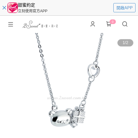
甜蜜約定
開啟APP
立刻使用官方APP
0
1
/
2