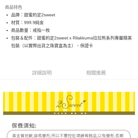
3 期 0 利率 每期
NT$8,826
21家銀行
商品特色
6 期 0 利率 每期
NT$4,413
21家銀行
合作金庫商業銀行
第一商業銀行
品牌：甜蜜約定2sweet
華南商業銀行
彰化商業銀行
合作金庫商業銀行
第一商業銀行
LINE Pay
材質：999.9純金
上海商業儲蓄銀行
台北富邦商業銀行
華南商業銀行
彰化商業銀行
國泰世華商業銀行
兆豐國際商業銀行
商品數量：戒指一枚
Apple Pay
上海商業儲蓄銀行
台北富邦商業銀行
臺灣中小企業銀行
台中商業銀行
包裝＆配件：甜蜜約定2sweet x Rilakkuma拉拉熊系列專屬精美
國泰世華商業銀行
兆豐國際商業銀行
匯豐（台灣）商業銀行
華泰商業銀行
街口支付
臺灣中小企業銀行
台中商業銀行
包裝（以實際出貨之珠寶盒為主）、保證卡
聯邦商業銀行
遠東國際商業銀行
匯豐（台灣）商業銀行
華泰商業銀行
悠遊付
元大商業銀行
永豐商業銀行
聯邦商業銀行
遠東國際商業銀行
玉山商業銀行
星展（台灣）商業銀行
元大商業銀行
永豐商業銀行
ATM付款
台新國際商業銀行
中國信託商業銀行
玉山商業銀行
星展（台灣）商業銀行
詳細說明
相關推薦
台灣樂天信用卡公司
台新國際商業銀行
中國信託商業銀行
運送方式
台灣樂天信用卡公司
宅配
每筆NT$80，滿NT$1,000(含以上)免運費
離島宅配
每筆NT$220，滿NT$3,000(含以上)免運費