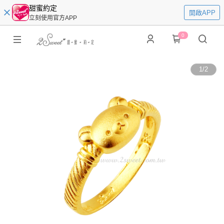
甜蜜約定
開啟APP
立刻使用官方APP
0
1
/
2