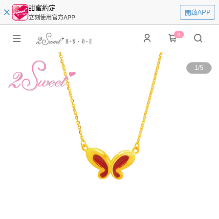
甜蜜約定
開啟APP
立刻使用官方APP
0
1
/
5