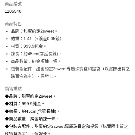
商品編號
信用卡分期付款
1105540
3 期 0 利率 每期
NT$15,413
21家銀行
商品特色
6 期 0 利率 每期
NT$7,706
21家銀行
合作金庫商業銀行
第一商業銀行
品牌：甜蜜約定2sweet。
華南商業銀行
彰化商業銀行
合作金庫商業銀行
第一商業銀行
LINE Pay
約重：1.41（±誤差0.05錢）
上海商業儲蓄銀行
台北富邦商業銀行
華南商業銀行
彰化商業銀行
國泰世華商業銀行
兆豐國際商業銀行
材質：999.9純金。
Apple Pay
上海商業儲蓄銀行
台北富邦商業銀行
臺灣中小企業銀行
台中商業銀行
鍊長：約45cm(含延長鍊)。
國泰世華商業銀行
兆豐國際商業銀行
匯豐（台灣）商業銀行
華泰商業銀行
街口支付
臺灣中小企業銀行
台中商業銀行
商品數量：純金項鍊一條。
聯邦商業銀行
遠東國際商業銀行
匯豐（台灣）商業銀行
華泰商業銀行
包裝＆配件：甜蜜約定2sweet專屬珠寶盒和提袋（以實際出貨之
悠遊付
元大商業銀行
永豐商業銀行
聯邦商業銀行
遠東國際商業銀行
珠寶盒為主）、保證卡。
玉山商業銀行
星展（台灣）商業銀行
元大商業銀行
永豐商業銀行
ATM付款
台新國際商業銀行
中國信託商業銀行
玉山商業銀行
星展（台灣）商業銀行
銷售重點
台灣樂天信用卡公司
台新國際商業銀行
中國信託商業銀行
◆品牌：甜蜜約定2sweet。
運送方式
台灣樂天信用卡公司
◆材質：999.9純金。
宅配
◆鍊長：約45cm(含延長鍊)。
每筆NT$80，滿NT$1,000(含以上)免運費
◆商品數量：純金項鍊一條。
離島宅配
◆包裝＆配件：甜蜜約定2sweet專屬珠寶盒和提袋（以實際出貨之
每筆NT$220，滿NT$3,000(含以上)免運費
珠寶盒為主）、保證卡。