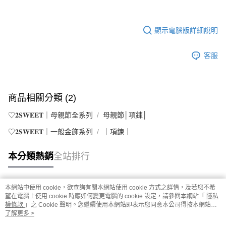
顯示電腦版詳細說明
客服
商品相關分類 (2)
♡𝟐𝐒𝐖𝐄𝐄𝐓｜母親節全系列
母親節│項鍊│
♡𝟐𝐒𝐖𝐄𝐄𝐓｜一般金飾系列
｜項鍊｜
本分類熱銷
全站排行
本網站中使用 cookie，欲查詢有關本網站使用 cookie 方式之詳情，及若您不希
熱門標籤
望在電腦上使用 cookie 時應如何變更電腦的 cookie 設定，請參閱本網站「
隱私
權條款
」之 Cookie 聲明。您繼續使用本網站即表示您同意本公司得按本網站使
用條款之 Cookie 聲明使用 cookie。
了解更多 >