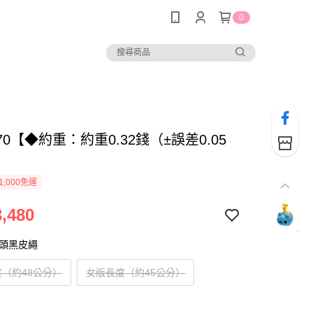
0
370【◆約重：約重0.32錢（±誤差0.05
1,000免運
,480
扣頭黑皮繩
（約48公分）
女版長度（約45公分）