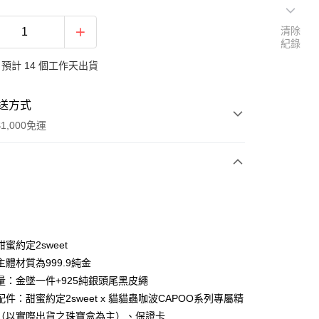
清除
紀錄
預計 14 個工作天出貨
送方式
1,000免運
次付款
期付款
0 利率 每期
NT$4,493
21家銀行
蜜約定2sweet
0 利率 每期
NT$2,246
21家銀行
庫商業銀行
第一商業銀行
體材質為999.9純金
業銀行
彰化商業銀行
量：金墜一件+925純銀頭尾黑皮繩
庫商業銀行
第一商業銀行
業儲蓄銀行
台北富邦商業銀行
業銀行
彰化商業銀行
件：甜蜜約定2sweet x 貓貓蟲咖波CAPOO系列專屬精
華商業銀行
兆豐國際商業銀行
業儲蓄銀行
台北富邦商業銀行
（以實際出貨之珠寶盒為主）、保證卡