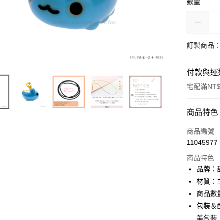
數量
訂製商品：
付款與運
宅配滿NT$
付款方式
商品特色
信用卡一
商品編號
11045977
信用卡分
商品特色
3 期 
品牌：甜
6 期 
合作金
材質：主
華南商
商品數
合作金
LINE Pay
上海商
華南商
包裝＆配
國泰世
Apple Pay
上海商
美包裝