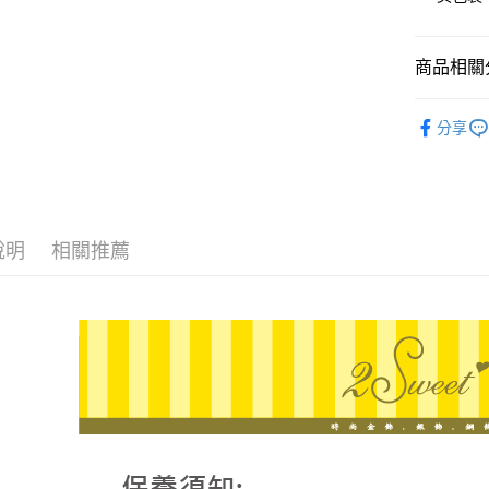
臺灣中
國泰世
匯豐（
街口支付
臺灣中
聯邦商
匯豐（
商品相關分
悠遊付
元大商
聯邦商
玉山商
元大商
ATM付款
♔聯名 │
台新國
玉山商
分享
台灣樂
台新國
台灣樂
運送方式
宅配
說明
相關推薦
每筆NT$8
離島宅配
每筆NT$2