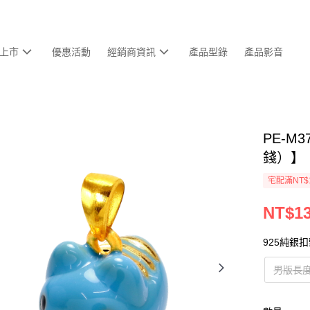
上市
優惠活動
經銷商資訊
產品型錄
產品影音
PE-M
錢）】
宅配滿NT$
NT$13
925純銀
男版長度