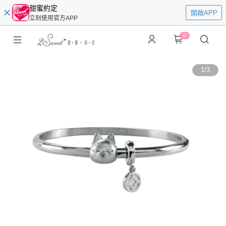
甜蜜約定
開啟APP
立刻使用官方APP
0
1
/
3