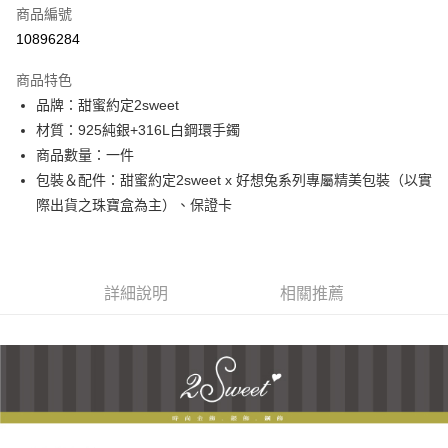
商品編號
信用卡分期付款
10896284
3 期 0 利率 每期
NT$1,426
21家銀行
商品特色
6 期 0 利率 每期
NT$713
21家銀行
合作金庫商業銀行
第一商業銀行
品牌：甜蜜約定2sweet
華南商業銀行
彰化商業銀行
合作金庫商業銀行
第一商業銀行
超商取貨付款
材質：925純銀+316L白鋼環手鐲
上海商業儲蓄銀行
台北富邦商業銀行
華南商業銀行
彰化商業銀行
國泰世華商業銀行
兆豐國際商業銀行
商品數量：一件
LINE Pay
上海商業儲蓄銀行
台北富邦商業銀行
臺灣中小企業銀行
台中商業銀行
包裝＆配件：甜蜜約定2sweet x 好想兔系列專屬精美包裝（以實
國泰世華商業銀行
兆豐國際商業銀行
匯豐（台灣）商業銀行
華泰商業銀行
Apple Pay
臺灣中小企業銀行
台中商業銀行
際出貨之珠寶盒為主）、保證卡
聯邦商業銀行
遠東國際商業銀行
匯豐（台灣）商業銀行
華泰商業銀行
街口支付
元大商業銀行
永豐商業銀行
聯邦商業銀行
遠東國際商業銀行
玉山商業銀行
星展（台灣）商業銀行
元大商業銀行
永豐商業銀行
悠遊付
台新國際商業銀行
中國信託商業銀行
玉山商業銀行
星展（台灣）商業銀行
詳細說明
相關推薦
台灣樂天信用卡公司
台新國際商業銀行
中國信託商業銀行
ATM付款
台灣樂天信用卡公司
運送方式
全家取貨付款
每筆NT$60，滿NT$1,000(含以上)免運費