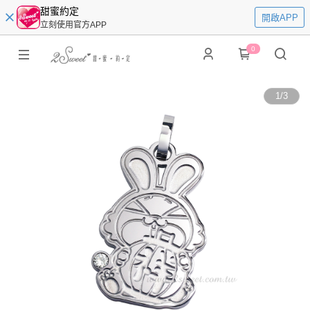
甜蜜約定
開啟APP
立刻使用官方APP
0
1
/
3