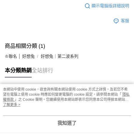
顯示電腦版詳細說明
客服
商品相關分類 (1)
♔聯名 │ 好想兔
好想兔｜第二波系列
本分類熱銷
全站排行
本網站中使用 cookie，欲查詢有關本網站使用 cookie 方式之詳情，及若您不希
熱門標籤
望在電腦上使用 cookie 時應如何變更電腦的 cookie 設定，請參閱本網站「
隱私
權條款
」之 Cookie 聲明。您繼續使用本網站即表示您同意本公司得按本網站使
用條款之 Cookie 聲明使用 cookie。
了解更多 >
我知道了