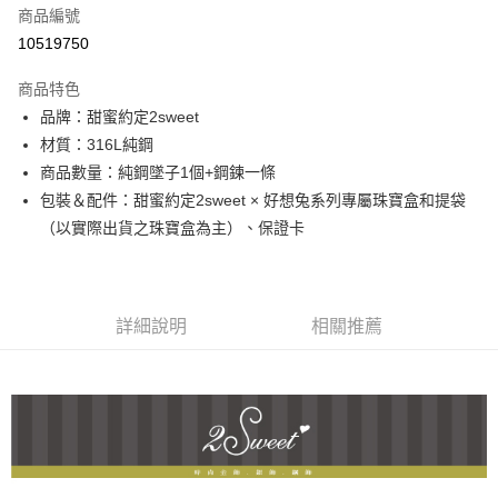
商品編號
信用卡分期付款
10519750
3 期 0 利率 每期
NT$660
21家銀行
商品特色
6 期 0 利率 每期
NT$330
21家銀行
合作金庫商業銀行
第一商業銀行
品牌：甜蜜約定2sweet
華南商業銀行
彰化商業銀行
合作金庫商業銀行
第一商業銀行
超商取貨付款
材質：316L純鋼
上海商業儲蓄銀行
台北富邦商業銀行
華南商業銀行
彰化商業銀行
國泰世華商業銀行
兆豐國際商業銀行
商品數量：純鋼墜子1個+鋼鍊一條
LINE Pay
上海商業儲蓄銀行
台北富邦商業銀行
臺灣中小企業銀行
台中商業銀行
包裝＆配件：甜蜜約定2sweet × 好想兔系列專屬珠寶盒和提袋
國泰世華商業銀行
兆豐國際商業銀行
匯豐（台灣）商業銀行
華泰商業銀行
Apple Pay
臺灣中小企業銀行
台中商業銀行
（以實際出貨之珠寶盒為主）、保證卡
聯邦商業銀行
遠東國際商業銀行
匯豐（台灣）商業銀行
華泰商業銀行
街口支付
元大商業銀行
永豐商業銀行
聯邦商業銀行
遠東國際商業銀行
玉山商業銀行
星展（台灣）商業銀行
元大商業銀行
永豐商業銀行
悠遊付
台新國際商業銀行
中國信託商業銀行
玉山商業銀行
星展（台灣）商業銀行
詳細說明
相關推薦
台灣樂天信用卡公司
台新國際商業銀行
中國信託商業銀行
ATM付款
台灣樂天信用卡公司
運送方式
全家取貨付款
每筆NT$60，滿NT$1,000(含以上)免運費