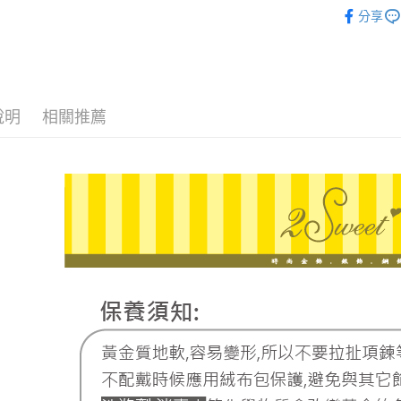
ATM付款
♔聯名 │ 
台新國
玉山商
分享
台灣樂
台新國
台灣樂
運送方式
宅配
說明
相關推薦
每筆NT$8
離島宅配
每筆NT$2