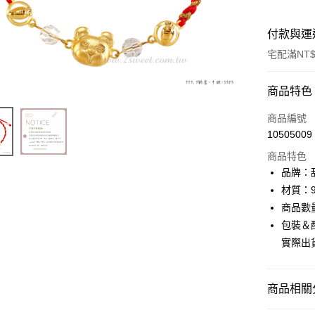
付款與運
宅配滿NT$
付款方式
商品特色
信用卡一
商品編號
10505009
信用卡分
商品特色
3 期 
品牌：甜
6 期 
合作金
材質：9
華南商
商品數
合作金
LINE Pay
上海商
華南商
包裝＆
國泰世
Apple Pay
上海商
實際出
臺灣中
國泰世
匯豐（
街口支付
臺灣中
聯邦商
匯豐（
商品相關分
悠遊付
元大商
聯邦商
玉山商
元大商