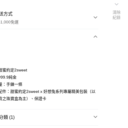
清除
送方式
紀錄
1,000免運
次付款
期付款
0 利率 每期
NT$8,266
21家銀行
蜜約定2sweet
0 利率 每期
NT$4,133
21家銀行
庫商業銀行
第一商業銀行
99.9純金
業銀行
彰化商業銀行
量：手鍊一條
庫商業銀行
第一商業銀行
業儲蓄銀行
台北富邦商業銀行
業銀行
彰化商業銀行
配件：甜蜜約定2sweet x 好想兔系列專屬精美包裝（以
華商業銀行
兆豐國際商業銀行
業儲蓄銀行
台北富邦商業銀行
貨之珠寶盒為主）、保證卡
小企業銀行
台中商業銀行
華商業銀行
兆豐國際商業銀行
台灣）商業銀行
華泰商業銀行
小企業銀行
台中商業銀行
業銀行
遠東國際商業銀行
台灣）商業銀行
華泰商業銀行
類 (1)
業銀行
永豐商業銀行
業銀行
遠東國際商業銀行
業銀行
星展（台灣）商業銀行
業銀行
永豐商業銀行