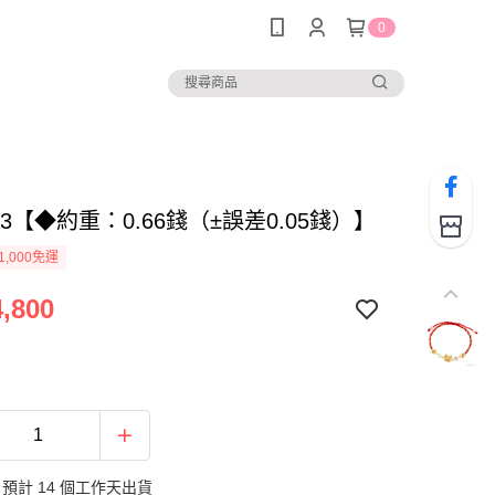
0
983【◆約重：0.66錢（±誤差0.05錢）】
1,000免運
,800
預計 14 個工作天出貨