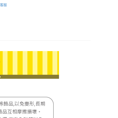
好想兔
好想兔｜龍年系列
際商業銀行
中國信託商業銀行
業銀行
星展（台灣）商業銀行
客服
天信用卡公司
際商業銀行
中國信託商業銀行
天信用卡公司
0，滿NT$1,000(含以上)免運費
20，滿NT$3,000(含以上)免運費