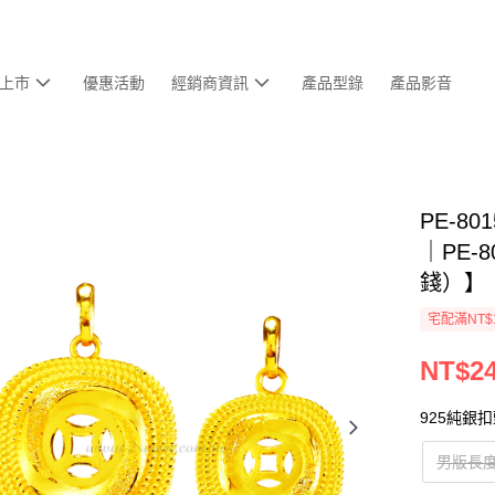
上市
優惠活動
經銷商資訊
產品型錄
產品影音
PE-8
｜PE-
錢）】
宅配滿NT$
NT$24
925純銀
男版長度