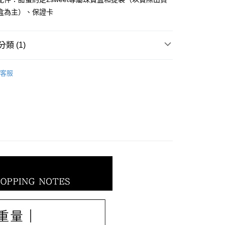
華商業銀行
兆豐國際商業銀行
業儲蓄銀行
台北富邦商業銀行
盒為主）、保證卡
小企業銀行
台中商業銀行
華商業銀行
兆豐國際商業銀行
台灣）商業銀行
華泰商業銀行
小企業銀行
台中商業銀行
業銀行
遠東國際商業銀行
台灣）商業銀行
華泰商業銀行
類 (1)
業銀行
永豐商業銀行
業銀行
遠東國際商業銀行
業銀行
星展（台灣）商業銀行
業銀行
永豐商業銀行
𝐄𝐓｜情人節全系列
【2025西洋情人節全系列】
際商業銀行
中國信託商業銀行
業銀行
星展（台灣）商業銀行
客服
天信用卡公司
際商業銀行
中國信託商業銀行
天信用卡公司
0，滿NT$1,000(含以上)免運費
20，滿NT$3,000(含以上)免運費