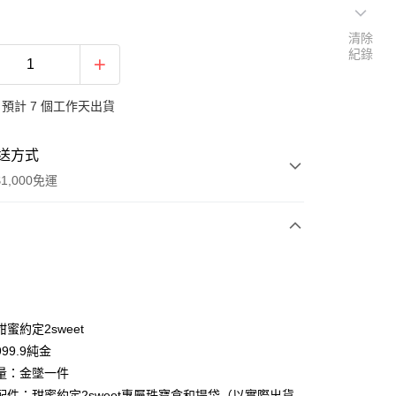
清除
紀錄
預計 7 個工作天出貨
送方式
1,000免運
次付款
期付款
0 利率 每期
NT$8,233
21家銀行
蜜約定2sweet
0 利率 每期
NT$4,116
21家銀行
庫商業銀行
第一商業銀行
99.9純金
業銀行
彰化商業銀行
量：金墜一件
庫商業銀行
第一商業銀行
業儲蓄銀行
台北富邦商業銀行
業銀行
彰化商業銀行
配件：甜蜜約定2sweet專屬珠寶盒和提袋（以實際出貨