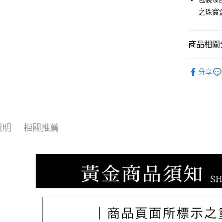
國泰世
Apple Pay
上海商
之珠寶
臺灣中
國泰世
匯豐（
街口支付
臺灣中
聯邦商
匯豐（
商品相關分
悠遊付
元大商
聯邦商
玉山商
元大商
ATM付款
♡𝟐𝐒𝐖
台新國
玉山商
分享
台灣樂
台新國
台灣樂
運送方式
宅配
說明
相關推薦
每筆NT$8
離島宅配
每筆NT$2