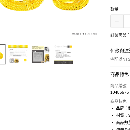
數量
訂製商品：
付款與運
宅配滿NT$
付款方式
商品特色
信用卡一
商品編號
10485575
信用卡分
商品特色
3 期 
品牌：甜
6 期 
合作金
材質：9
華南商
商品數
合作金
LINE Pay
上海商
華南商
包裝＆