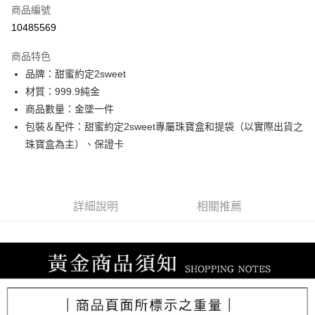
商品編號
信用卡分期付款
10485569
3 期 0 利率 每期
NT$5,433
21家銀行
商品特色
6 期 0 利率 每期
NT$2,716
21家銀行
合作金庫商業銀行
第一商業銀行
品牌：甜蜜約定2sweet
華南商業銀行
彰化商業銀行
合作金庫商業銀行
第一商業銀行
LINE Pay
材質：999.9純金
上海商業儲蓄銀行
台北富邦商業銀行
華南商業銀行
彰化商業銀行
國泰世華商業銀行
兆豐國際商業銀行
商品數量：金墜一件
Apple Pay
上海商業儲蓄銀行
台北富邦商業銀行
臺灣中小企業銀行
台中商業銀行
包裝＆配件：甜蜜約定2sweet專屬珠寶盒和提袋（以實際出貨之
國泰世華商業銀行
兆豐國際商業銀行
匯豐（台灣）商業銀行
華泰商業銀行
街口支付
臺灣中小企業銀行
台中商業銀行
珠寶盒為主）、保證卡
聯邦商業銀行
遠東國際商業銀行
匯豐（台灣）商業銀行
華泰商業銀行
悠遊付
元大商業銀行
永豐商業銀行
聯邦商業銀行
遠東國際商業銀行
玉山商業銀行
星展（台灣）商業銀行
元大商業銀行
永豐商業銀行
ATM付款
台新國際商業銀行
中國信託商業銀行
玉山商業銀行
星展（台灣）商業銀行
詳細說明
相關推薦
台灣樂天信用卡公司
台新國際商業銀行
中國信託商業銀行
運送方式
台灣樂天信用卡公司
宅配
每筆NT$80，滿NT$1,000(含以上)免運費
離島宅配
每筆NT$220，滿NT$3,000(含以上)免運費