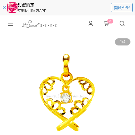
甜蜜約定
開啟APP
立刻使用官方APP
0
1
/
4