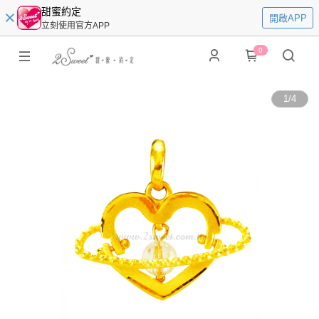
甜蜜約定
開啟APP
立刻使用官方APP
0
1
/
4