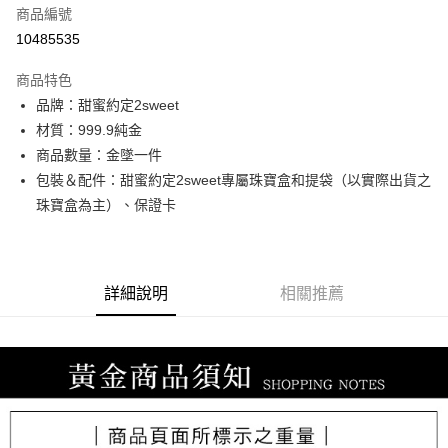
商品編號
信用卡分期付款
10485535
3 期 0 利率 每期
NT$7,473
21家銀行
商品特色
6 期 0 利率 每期
NT$3,736
21家銀行
合作金庫商業銀行
第一商業銀行
品牌：甜蜜約定2sweet
華南商業銀行
彰化商業銀行
合作金庫商業銀行
第一商業銀行
LINE Pay
材質：999.9純金
上海商業儲蓄銀行
台北富邦商業銀行
華南商業銀行
彰化商業銀行
國泰世華商業銀行
兆豐國際商業銀行
商品數量：金墜一件
Apple Pay
上海商業儲蓄銀行
台北富邦商業銀行
臺灣中小企業銀行
台中商業銀行
包裝＆配件：甜蜜約定2sweet專屬珠寶盒和提袋（以實際出貨之
國泰世華商業銀行
兆豐國際商業銀行
匯豐（台灣）商業銀行
華泰商業銀行
街口支付
臺灣中小企業銀行
台中商業銀行
珠寶盒為主）、保證卡
聯邦商業銀行
遠東國際商業銀行
匯豐（台灣）商業銀行
華泰商業銀行
悠遊付
元大商業銀行
永豐商業銀行
聯邦商業銀行
遠東國際商業銀行
玉山商業銀行
星展（台灣）商業銀行
元大商業銀行
永豐商業銀行
ATM付款
台新國際商業銀行
中國信託商業銀行
玉山商業銀行
星展（台灣）商業銀行
詳細說明
相關推薦
台灣樂天信用卡公司
台新國際商業銀行
中國信託商業銀行
運送方式
台灣樂天信用卡公司
宅配
每筆NT$80，滿NT$1,000(含以上)免運費
離島宅配
每筆NT$220，滿NT$3,000(含以上)免運費