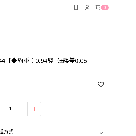
0
544【◆約重：0.94錢（±誤差0.05
送方式