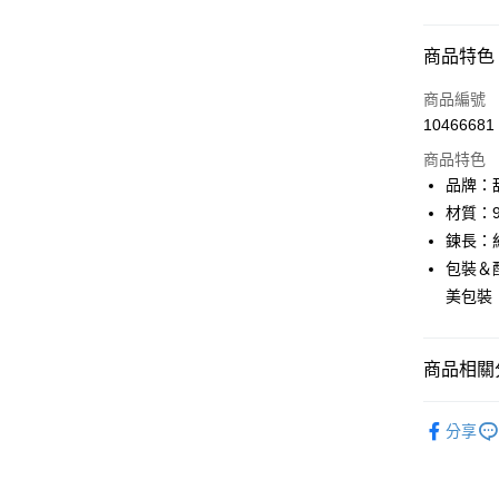
付款方式
商品特色
信用卡一
商品編號
10466681
信用卡分
商品特色
LINE Pay
品牌：甜
材質：9
Apple Pay
鍊長：約
街口支付
包裝＆配
美包裝
悠遊付
ATM付款
商品相關分
♔聯名 │
運送方式
分享