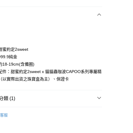
次付款
期付款
蜜約定2sweet
99.9純金
18-19cm(含備圈)
件：甜蜜約定2sweet x 貓貓蟲咖波CAPOO系列專屬精
（以實際出貨之珠寶盒為主）、保證卡
類 (1)
 貓貓蟲咖波
貓貓蟲咖波｜第三波
客服