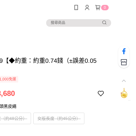
0
999【◆約重：約重0.74錢（±誤差0.05
1,000免運
,680
扣頭黑皮繩
（約48公分）
女版長度（約45公分）