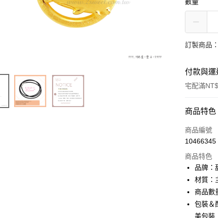
數量
訂製商品：
付款與運
宅配滿NT$
付款方式
商品特色
信用卡一
商品編號
10466345
信用卡分
商品特色
3 期 
品牌：甜
6 期 
合作金
材質：主
華南商
商品數
合作金
LINE Pay
上海商
華南商
包裝＆配
國泰世
Apple Pay
上海商
美包裝