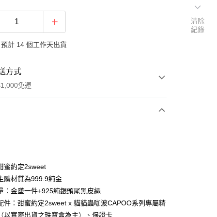
清除
紀錄
預計 14 個工作天出貨
送方式
1,000免運
次付款
期付款
0 利率 每期
NT$7,893
21家銀行
蜜約定2sweet
0 利率 每期
NT$3,946
21家銀行
庫商業銀行
第一商業銀行
體材質為999.9純金
業銀行
彰化商業銀行
量：金墜一件+925純銀頭尾黑皮繩
庫商業銀行
第一商業銀行
業儲蓄銀行
台北富邦商業銀行
業銀行
彰化商業銀行
件：甜蜜約定2sweet x 貓貓蟲咖波CAPOO系列專屬精
華商業銀行
兆豐國際商業銀行
業儲蓄銀行
台北富邦商業銀行
（以實際出貨之珠寶盒為主）、保證卡