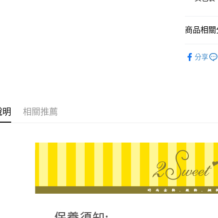
臺灣中
國泰世
匯豐（
街口支付
臺灣中
聯邦商
匯豐（
商品相關分
悠遊付
元大商
聯邦商
玉山商
元大商
ATM付款
♔聯名 │
台新國
玉山商
分享
台灣樂
台新國
台灣樂
運送方式
宅配
說明
相關推薦
每筆NT$8
離島宅配
每筆NT$2