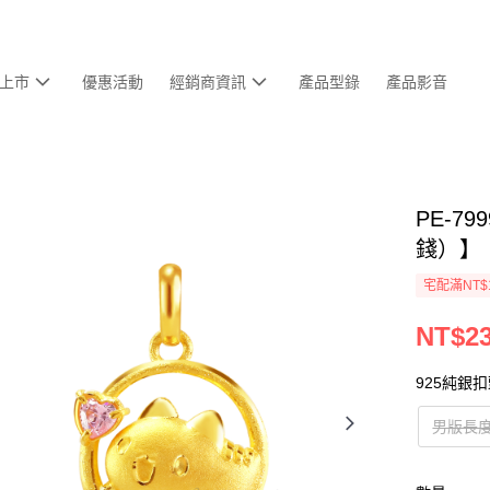
上市
優惠活動
經銷商資訊
產品型錄
產品影音
PE-7
錢）】
宅配滿NT$
NT$23
925純銀
男版長度