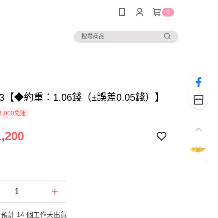
0
443【◆約重：1.06錢（±誤差0.05錢）】
1,000免運
,200
預計 14 個工作天出貨