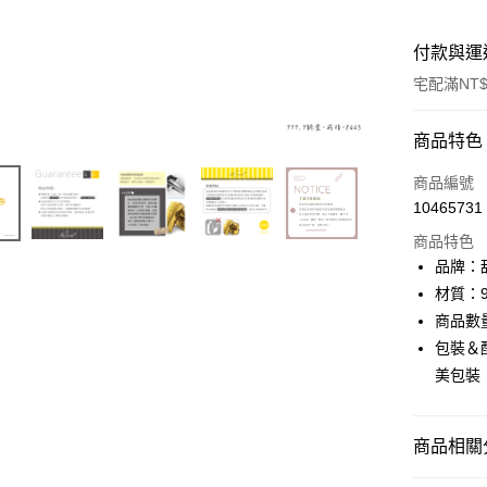
付款與運
宅配滿NT$
付款方式
商品特色
信用卡一
商品編號
10465731
信用卡分
商品特色
3 期 
品牌：甜
6 期 
合作金
材質：9
華南商
商品數
合作金
LINE Pay
上海商
華南商
包裝＆配
國泰世
Apple Pay
上海商
美包裝
臺灣中
國泰世
匯豐（
街口支付
臺灣中
聯邦商
匯豐（
商品相關分
悠遊付
元大商
聯邦商
玉山商
元大商