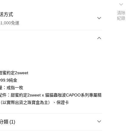
清除
送方式
紀錄
1,000免運
次付款
期付款
0 利率 每期
NT$10,400
21家銀行
蜜約定2sweet
0 利率 每期
NT$5,200
21家銀行
庫商業銀行
第一商業銀行
99.9純金
業銀行
彰化商業銀行
量：戒指一枚
庫商業銀行
第一商業銀行
業儲蓄銀行
台北富邦商業銀行
業銀行
彰化商業銀行
件：甜蜜約定2sweet x 貓貓蟲咖波CAPOO系列專屬精
華商業銀行
兆豐國際商業銀行
業儲蓄銀行
台北富邦商業銀行
（以實際出貨之珠寶盒為主）、保證卡
小企業銀行
台中商業銀行
華商業銀行
兆豐國際商業銀行
台灣）商業銀行
華泰商業銀行
小企業銀行
台中商業銀行
業銀行
遠東國際商業銀行
台灣）商業銀行
華泰商業銀行
類 (1)
業銀行
永豐商業銀行
業銀行
遠東國際商業銀行
業銀行
星展（台灣）商業銀行
業銀行
永豐商業銀行