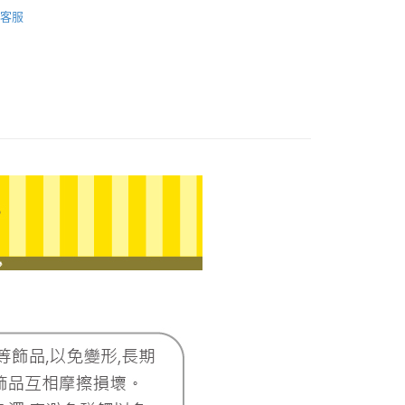
 貓貓蟲咖波
貓貓蟲咖波｜第三波
際商業銀行
中國信託商業銀行
業銀行
星展（台灣）商業銀行
客服
天信用卡公司
際商業銀行
中國信託商業銀行
天信用卡公司
0，滿NT$1,000(含以上)免運費
20，滿NT$3,000(含以上)免運費