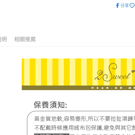
ATM付款
♔聯名 │
台新國
玉山商
分享
台灣樂
台新國
台灣樂
運送方式
宅配
說明
相關推薦
每筆NT$8
離島宅配
每筆NT$2