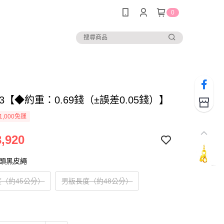
0
983【◆約重：0.69錢（±誤差0.05錢）】
1,000免運
,920
扣頭黑皮繩
（約45公分）
男版長度（約48公分）