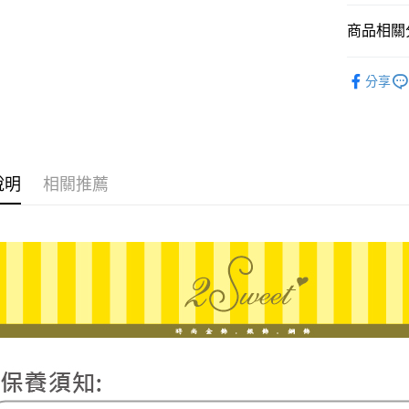
臺灣中
聯邦商
匯豐（
商品相關分
悠遊付
元大商
聯邦商
玉山商
元大商
ATM付款
♡𝟐𝐒𝐖𝐄
台新國
玉山商
分享
台灣樂
台新國
台灣樂
運送方式
宅配
說明
相關推薦
每筆NT$8
離島宅配
每筆NT$2