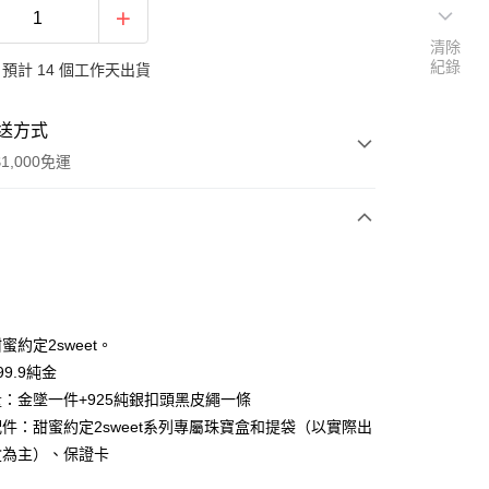
清除
紀錄
預計 14 個工作天出貨
送方式
1,000免運
次付款
期付款
0 利率 每期
NT$7,973
21家銀行
蜜約定2sweet。
0 利率 每期
NT$3,986
21家銀行
庫商業銀行
第一商業銀行
9.9純金
業銀行
彰化商業銀行
：金墜一件+925純銀扣頭黑皮繩一條
庫商業銀行
第一商業銀行
業儲蓄銀行
台北富邦商業銀行
業銀行
彰化商業銀行
件：甜蜜約定2sweet系列專屬珠寶盒和提袋（以實際出
華商業銀行
兆豐國際商業銀行
業儲蓄銀行
台北富邦商業銀行
盒為主）、保證卡
小企業銀行
台中商業銀行
華商業銀行
兆豐國際商業銀行
台灣）商業銀行
華泰商業銀行