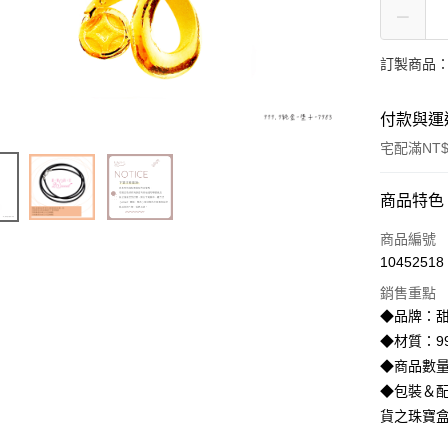
訂製商品：
付款與運
宅配滿NT$
付款方式
商品特色
信用卡一
商品編號
10452518
信用卡分
銷售重點
3 期 
◆品牌：甜
6 期 
合作金
◆材質：99
華南商
◆商品數量
合作金
LINE Pay
上海商
華南商
◆包裝＆配
國泰世
Apple Pay
上海商
貨之珠寶
臺灣中
國泰世
匯豐（
街口支付