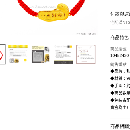
付款與運
宅配滿NT$
付款方式
商品特色
信用卡一
商品編號
10452430
信用卡分
銷售重點
3 期 
◆品牌：甜
6 期 
合作金
◆材質：99
華南商
◆手圍：約
合作金
LINE Pay
上海商
華南商
◆商品數
國泰世
Apple Pay
上海商
◆包裝＆配
臺灣中
國泰世
寶盒為主
匯豐（
街口支付
臺灣中
聯邦商
匯豐（
悠遊付
元大商
聯邦商
商品相關分
玉山商
元大商