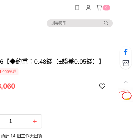
0
036【◆約重：0.48錢（±誤差0.05錢）】
1,000免運
,060
預計 14 個工作天出貨