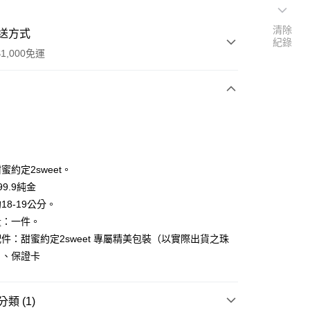
清除
送方式
紀錄
1,000免運
次付款
期付款
0 利率 每期
NT$6,020
21家銀行
蜜約定2sweet。
0 利率 每期
NT$3,010
21家銀行
庫商業銀行
第一商業銀行
9.9純金
業銀行
彰化商業銀行
18-19公分。
庫商業銀行
第一商業銀行
業儲蓄銀行
台北富邦商業銀行
業銀行
彰化商業銀行
量：一件。
華商業銀行
兆豐國際商業銀行
業儲蓄銀行
台北富邦商業銀行
件：甜蜜約定2sweet 專屬精美包裝（以實際出貨之珠
小企業銀行
台中商業銀行
華商業銀行
兆豐國際商業銀行
）、保證卡
台灣）商業銀行
華泰商業銀行
小企業銀行
台中商業銀行
業銀行
遠東國際商業銀行
台灣）商業銀行
華泰商業銀行
業銀行
永豐商業銀行
業銀行
遠東國際商業銀行
類 (1)
業銀行
星展（台灣）商業銀行
業銀行
永豐商業銀行