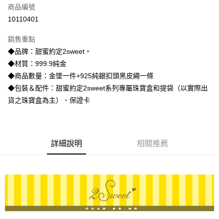
商品編號
信用卡分期付款
10110401
3 期 0 利率 每期
NT$6,466
21家銀行
銷售重點
6 期 0 利率 每期
NT$3,233
21家銀行
合作金庫商業銀行
第一商業銀行
◆品牌：甜蜜約定2sweet。
華南商業銀行
彰化商業銀行
合作金庫商業銀行
第一商業銀行
LINE Pay
◆材質：999.9純金
上海商業儲蓄銀行
台北富邦商業銀行
華南商業銀行
彰化商業銀行
國泰世華商業銀行
兆豐國際商業銀行
◆商品數量：金墜一件+925純銀扣頭黑皮繩一條
Apple Pay
上海商業儲蓄銀行
台北富邦商業銀行
臺灣中小企業銀行
台中商業銀行
◆包裝＆配件：甜蜜約定2sweet系列專屬珠寶盒和提袋（以實際出
國泰世華商業銀行
兆豐國際商業銀行
匯豐（台灣）商業銀行
華泰商業銀行
街口支付
臺灣中小企業銀行
台中商業銀行
貨之珠寶盒為主）、保證卡
聯邦商業銀行
遠東國際商業銀行
匯豐（台灣）商業銀行
華泰商業銀行
悠遊付
元大商業銀行
永豐商業銀行
聯邦商業銀行
遠東國際商業銀行
玉山商業銀行
星展（台灣）商業銀行
元大商業銀行
永豐商業銀行
ATM付款
台新國際商業銀行
中國信託商業銀行
玉山商業銀行
星展（台灣）商業銀行
詳細說明
相關推薦
台灣樂天信用卡公司
台新國際商業銀行
中國信託商業銀行
運送方式
台灣樂天信用卡公司
宅配
每筆NT$80，滿NT$1,000(含以上)免運費
離島宅配
每筆NT$220，滿NT$3,000(含以上)免運費