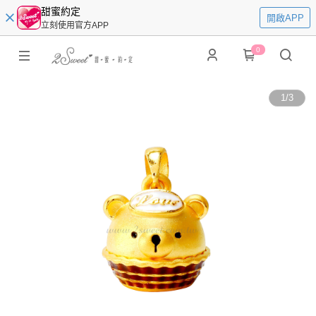
甜蜜約定
開啟APP
立刻使用官方APP
0
1
/
3