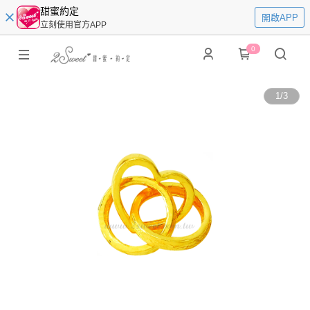
甜蜜約定
開啟APP
立刻使用官方APP
0
1
/
3