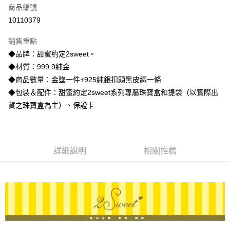
商品編號
信用卡分期付款
10110379
3 期 0 利率 每期
NT$4,880
21家銀行
銷售重點
6 期 0 利率 每期
NT$2,440
21家銀行
合作金庫商業銀行
第一商業銀行
◆品牌：甜蜜約定2sweet。
華南商業銀行
彰化商業銀行
合作金庫商業銀行
第一商業銀行
LINE Pay
◆材質：999.9純金
上海商業儲蓄銀行
台北富邦商業銀行
華南商業銀行
彰化商業銀行
國泰世華商業銀行
兆豐國際商業銀行
◆商品數量：金墜一件+925純銀扣頭黑皮繩一條
Apple Pay
上海商業儲蓄銀行
台北富邦商業銀行
臺灣中小企業銀行
台中商業銀行
◆包裝＆配件：甜蜜約定2sweet系列專屬珠寶盒和提袋（以實際出
國泰世華商業銀行
兆豐國際商業銀行
匯豐（台灣）商業銀行
華泰商業銀行
街口支付
臺灣中小企業銀行
台中商業銀行
貨之珠寶盒為主）、保證卡
聯邦商業銀行
遠東國際商業銀行
匯豐（台灣）商業銀行
華泰商業銀行
悠遊付
元大商業銀行
永豐商業銀行
聯邦商業銀行
遠東國際商業銀行
玉山商業銀行
星展（台灣）商業銀行
元大商業銀行
永豐商業銀行
ATM付款
台新國際商業銀行
中國信託商業銀行
玉山商業銀行
星展（台灣）商業銀行
詳細說明
相關推薦
台灣樂天信用卡公司
台新國際商業銀行
中國信託商業銀行
運送方式
台灣樂天信用卡公司
宅配
每筆NT$80，滿NT$1,000(含以上)免運費
離島宅配
每筆NT$220，滿NT$3,000(含以上)免運費