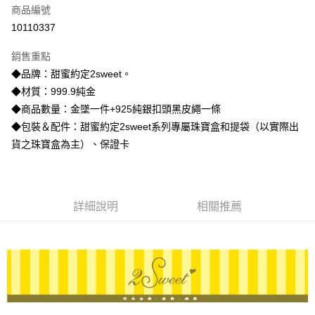
商品編號
信用卡分期付款
10110337
3 期 0 利率 每期
NT$5,733
21家銀行
銷售重點
6 期 0 利率 每期
NT$2,866
21家銀行
合作金庫商業銀行
第一商業銀行
◆品牌：甜蜜約定2sweet。
華南商業銀行
彰化商業銀行
合作金庫商業銀行
第一商業銀行
LINE Pay
◆材質：999.9純金
上海商業儲蓄銀行
台北富邦商業銀行
華南商業銀行
彰化商業銀行
國泰世華商業銀行
兆豐國際商業銀行
◆商品數量：金墜一件+925純銀扣頭黑皮繩一條
Apple Pay
上海商業儲蓄銀行
台北富邦商業銀行
臺灣中小企業銀行
台中商業銀行
◆包裝＆配件：甜蜜約定2sweet系列專屬珠寶盒和提袋（以實際出
國泰世華商業銀行
兆豐國際商業銀行
匯豐（台灣）商業銀行
華泰商業銀行
街口支付
臺灣中小企業銀行
台中商業銀行
貨之珠寶盒為主）、保證卡
聯邦商業銀行
遠東國際商業銀行
匯豐（台灣）商業銀行
華泰商業銀行
悠遊付
元大商業銀行
永豐商業銀行
聯邦商業銀行
遠東國際商業銀行
玉山商業銀行
星展（台灣）商業銀行
元大商業銀行
永豐商業銀行
ATM付款
台新國際商業銀行
中國信託商業銀行
玉山商業銀行
星展（台灣）商業銀行
詳細說明
相關推薦
台灣樂天信用卡公司
台新國際商業銀行
中國信託商業銀行
運送方式
台灣樂天信用卡公司
宅配
每筆NT$80，滿NT$1,000(含以上)免運費
離島宅配
每筆NT$220，滿NT$3,000(含以上)免運費