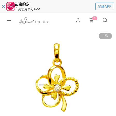
甜蜜約定
開啟APP
立刻使用官方APP
0
1
/
3