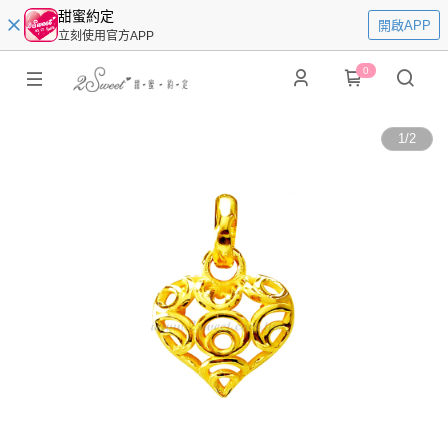
甜蜜約定
開啟APP
立刻使用官方APP
0
1
/
2