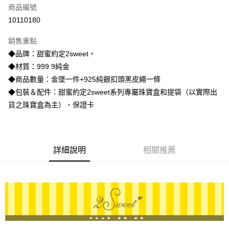
商品編號
信用卡分期付款
10110180
3 期 0 利率 每期
NT$6,073
21家銀行
銷售重點
6 期 0 利率 每期
NT$3,036
21家銀行
合作金庫商業銀行
第一商業銀行
◆品牌：甜蜜約定2sweet。
華南商業銀行
彰化商業銀行
合作金庫商業銀行
第一商業銀行
LINE Pay
◆材質：999.9純金
上海商業儲蓄銀行
台北富邦商業銀行
華南商業銀行
彰化商業銀行
國泰世華商業銀行
兆豐國際商業銀行
◆商品數量：金墜一件+925純銀扣頭黑皮繩一條
Apple Pay
上海商業儲蓄銀行
台北富邦商業銀行
臺灣中小企業銀行
台中商業銀行
◆包裝＆配件：甜蜜約定2sweet系列專屬珠寶盒和提袋（以實際出
國泰世華商業銀行
兆豐國際商業銀行
匯豐（台灣）商業銀行
華泰商業銀行
街口支付
臺灣中小企業銀行
台中商業銀行
貨之珠寶盒為主）、保證卡
聯邦商業銀行
遠東國際商業銀行
匯豐（台灣）商業銀行
華泰商業銀行
悠遊付
元大商業銀行
永豐商業銀行
聯邦商業銀行
遠東國際商業銀行
玉山商業銀行
星展（台灣）商業銀行
元大商業銀行
永豐商業銀行
ATM付款
台新國際商業銀行
中國信託商業銀行
玉山商業銀行
星展（台灣）商業銀行
詳細說明
相關推薦
台灣樂天信用卡公司
台新國際商業銀行
中國信託商業銀行
運送方式
台灣樂天信用卡公司
宅配
每筆NT$80，滿NT$1,000(含以上)免運費
離島宅配
每筆NT$220，滿NT$3,000(含以上)免運費