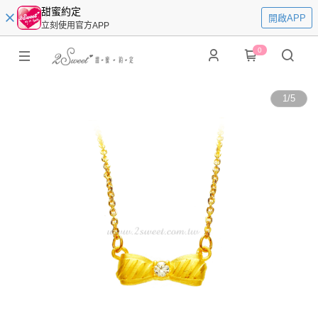
甜蜜約定
開啟APP
立刻使用官方APP
0
1
/
5