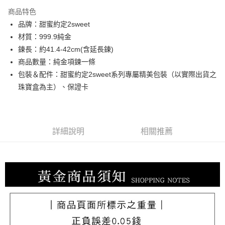
3 期 0 利率 每期
NT$10,566
21家銀行
商品特色
6 期 0 利率 每期
NT$5,283
21家銀行
合作金庫商業銀行
第一商業銀行
品牌：甜蜜約定2sweet
華南商業銀行
彰化商業銀行
合作金庫商業銀行
第一商業銀行
LINE Pay
材質：999.9純金
上海商業儲蓄銀行
台北富邦商業銀行
華南商業銀行
彰化商業銀行
國泰世華商業銀行
兆豐國際商業銀行
鍊長：約41.4-42cm(含延長鍊)
Apple Pay
上海商業儲蓄銀行
台北富邦商業銀行
臺灣中小企業銀行
台中商業銀行
商品數量：純金項鍊一條
國泰世華商業銀行
兆豐國際商業銀行
匯豐（台灣）商業銀行
華泰商業銀行
街口支付
臺灣中小企業銀行
台中商業銀行
包裝＆配件：甜蜜約定2sweet系列專屬精美包裝（以實際出貨之
聯邦商業銀行
遠東國際商業銀行
匯豐（台灣）商業銀行
華泰商業銀行
珠寶盒為主）、保證卡
悠遊付
元大商業銀行
永豐商業銀行
聯邦商業銀行
遠東國際商業銀行
玉山商業銀行
星展（台灣）商業銀行
元大商業銀行
永豐商業銀行
ATM付款
台新國際商業銀行
中國信託商業銀行
玉山商業銀行
星展（台灣）商業銀行
台灣樂天信用卡公司
台新國際商業銀行
中國信託商業銀行
詳細說明
相關推薦
運送方式
台灣樂天信用卡公司
宅配
每筆NT$80，滿NT$1,000(含以上)免運費
離島宅配
每筆NT$220，滿NT$3,000(含以上)免運費