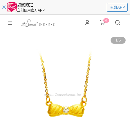
甜蜜約定
開啟APP
立刻使用官方APP
0
1
/
5