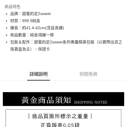
3 期 0 利率 每期
NT$10,566
21家銀行
商品特色
6 期 0 利率 每期
NT$5,283
21家銀行
合作金庫商業銀行
第一商業銀行
品牌：甜蜜約定2sweet
華南商業銀行
彰化商業銀行
合作金庫商業銀行
第一商業銀行
LINE Pay
材質：999.9純金
上海商業儲蓄銀行
台北富邦商業銀行
華南商業銀行
彰化商業銀行
國泰世華商業銀行
兆豐國際商業銀行
鍊長：約41.4-42cm(含延長鍊)
Apple Pay
上海商業儲蓄銀行
台北富邦商業銀行
臺灣中小企業銀行
台中商業銀行
商品數量：純金項鍊一條
國泰世華商業銀行
兆豐國際商業銀行
匯豐（台灣）商業銀行
華泰商業銀行
街口支付
臺灣中小企業銀行
台中商業銀行
包裝＆配件：甜蜜約定2sweet系列專屬精美包裝（以實際出貨之
聯邦商業銀行
遠東國際商業銀行
匯豐（台灣）商業銀行
華泰商業銀行
珠寶盒為主）、保證卡
悠遊付
元大商業銀行
永豐商業銀行
聯邦商業銀行
遠東國際商業銀行
玉山商業銀行
星展（台灣）商業銀行
元大商業銀行
永豐商業銀行
ATM付款
台新國際商業銀行
中國信託商業銀行
玉山商業銀行
星展（台灣）商業銀行
台灣樂天信用卡公司
台新國際商業銀行
中國信託商業銀行
詳細說明
相關推薦
運送方式
台灣樂天信用卡公司
宅配
每筆NT$80，滿NT$1,000(含以上)免運費
離島宅配
每筆NT$220，滿NT$3,000(含以上)免運費