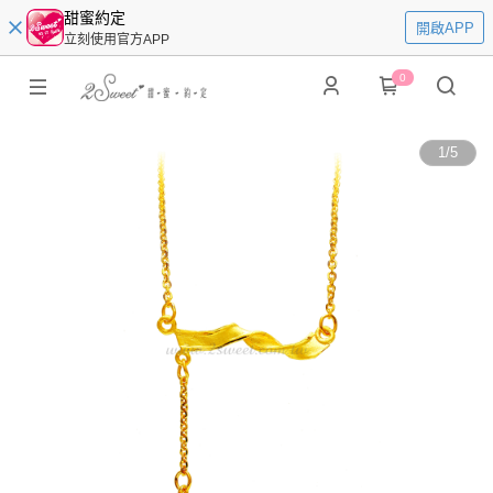
甜蜜約定
開啟APP
立刻使用官方APP
0
1
/
5