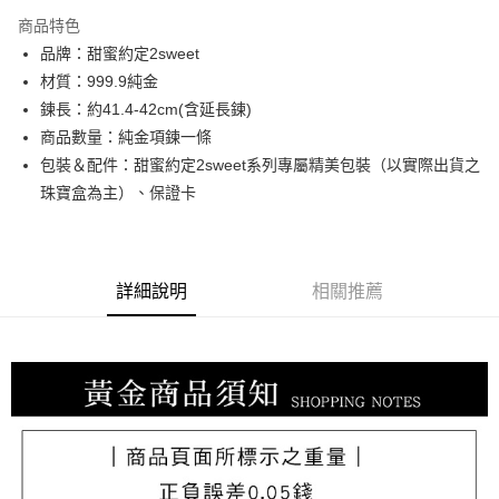
3 期 0 利率 每期
NT$9,713
21家銀行
商品特色
6 期 0 利率 每期
NT$4,856
21家銀行
合作金庫商業銀行
第一商業銀行
品牌：甜蜜約定2sweet
華南商業銀行
彰化商業銀行
合作金庫商業銀行
第一商業銀行
LINE Pay
材質：999.9純金
上海商業儲蓄銀行
台北富邦商業銀行
華南商業銀行
彰化商業銀行
國泰世華商業銀行
兆豐國際商業銀行
鍊長：約41.4-42cm(含延長鍊)
Apple Pay
上海商業儲蓄銀行
台北富邦商業銀行
臺灣中小企業銀行
台中商業銀行
商品數量：純金項鍊一條
國泰世華商業銀行
兆豐國際商業銀行
匯豐（台灣）商業銀行
華泰商業銀行
街口支付
臺灣中小企業銀行
台中商業銀行
包裝＆配件：甜蜜約定2sweet系列專屬精美包裝（以實際出貨之
聯邦商業銀行
遠東國際商業銀行
匯豐（台灣）商業銀行
華泰商業銀行
珠寶盒為主）、保證卡
悠遊付
元大商業銀行
永豐商業銀行
聯邦商業銀行
遠東國際商業銀行
玉山商業銀行
星展（台灣）商業銀行
元大商業銀行
永豐商業銀行
ATM付款
台新國際商業銀行
中國信託商業銀行
玉山商業銀行
星展（台灣）商業銀行
台灣樂天信用卡公司
台新國際商業銀行
中國信託商業銀行
詳細說明
相關推薦
運送方式
台灣樂天信用卡公司
宅配
每筆NT$80，滿NT$1,000(含以上)免運費
離島宅配
每筆NT$220，滿NT$3,000(含以上)免運費