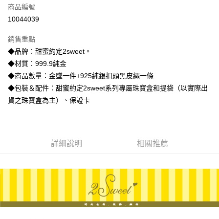
商品編號
信用卡分期付款
10044039
3 期 0 利率 每期
NT$6,746
21家銀行
銷售重點
6 期 0 利率 每期
NT$3,373
21家銀行
合作金庫商業銀行
第一商業銀行
◆品牌：甜蜜約定2sweet。
華南商業銀行
彰化商業銀行
合作金庫商業銀行
第一商業銀行
LINE Pay
◆材質：999.9純金
上海商業儲蓄銀行
台北富邦商業銀行
華南商業銀行
彰化商業銀行
國泰世華商業銀行
兆豐國際商業銀行
◆商品數量：金墜一件+925純銀扣頭黑皮繩一條
Apple Pay
上海商業儲蓄銀行
台北富邦商業銀行
臺灣中小企業銀行
台中商業銀行
◆包裝＆配件：甜蜜約定2sweet系列專屬珠寶盒和提袋（以實際出
國泰世華商業銀行
兆豐國際商業銀行
匯豐（台灣）商業銀行
華泰商業銀行
街口支付
臺灣中小企業銀行
台中商業銀行
貨之珠寶盒為主）、保證卡
聯邦商業銀行
遠東國際商業銀行
匯豐（台灣）商業銀行
華泰商業銀行
悠遊付
元大商業銀行
永豐商業銀行
聯邦商業銀行
遠東國際商業銀行
玉山商業銀行
星展（台灣）商業銀行
元大商業銀行
永豐商業銀行
ATM付款
台新國際商業銀行
中國信託商業銀行
玉山商業銀行
星展（台灣）商業銀行
詳細說明
相關推薦
台灣樂天信用卡公司
台新國際商業銀行
中國信託商業銀行
運送方式
台灣樂天信用卡公司
宅配
每筆NT$80，滿NT$1,000(含以上)免運費
離島宅配
每筆NT$220，滿NT$3,000(含以上)免運費