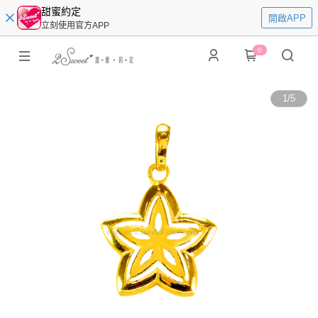
甜蜜約定
開啟APP
立刻使用官方APP
0
1
/
5