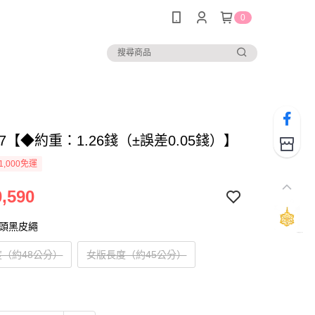
0
877【◆約重：1.26錢（±誤差0.05錢）】
1,000免運
,590
扣頭黑皮繩
（約48公分）
女版長度（約45公分）