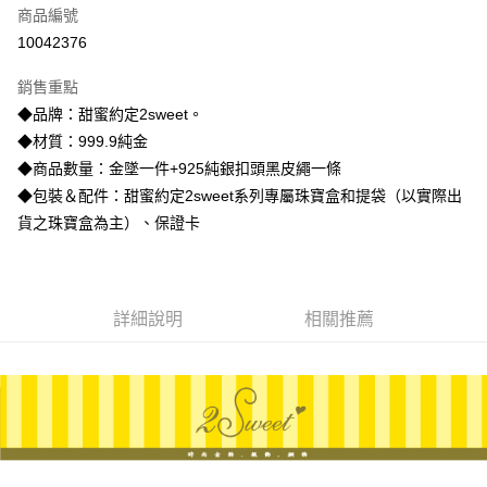
商品編號
信用卡分期付款
10042376
3 期 0 利率 每期
NT$10,273
21家銀行
銷售重點
6 期 0 利率 每期
NT$5,136
21家銀行
合作金庫商業銀行
第一商業銀行
◆品牌：甜蜜約定2sweet。
華南商業銀行
彰化商業銀行
合作金庫商業銀行
第一商業銀行
LINE Pay
◆材質：999.9純金
上海商業儲蓄銀行
台北富邦商業銀行
華南商業銀行
彰化商業銀行
國泰世華商業銀行
兆豐國際商業銀行
◆商品數量：金墜一件+925純銀扣頭黑皮繩一條
Apple Pay
上海商業儲蓄銀行
台北富邦商業銀行
臺灣中小企業銀行
台中商業銀行
◆包裝＆配件：甜蜜約定2sweet系列專屬珠寶盒和提袋（以實際出
國泰世華商業銀行
兆豐國際商業銀行
匯豐（台灣）商業銀行
華泰商業銀行
街口支付
臺灣中小企業銀行
台中商業銀行
貨之珠寶盒為主）、保證卡
聯邦商業銀行
遠東國際商業銀行
匯豐（台灣）商業銀行
華泰商業銀行
悠遊付
元大商業銀行
永豐商業銀行
聯邦商業銀行
遠東國際商業銀行
玉山商業銀行
星展（台灣）商業銀行
元大商業銀行
永豐商業銀行
ATM付款
台新國際商業銀行
中國信託商業銀行
玉山商業銀行
星展（台灣）商業銀行
詳細說明
相關推薦
台灣樂天信用卡公司
台新國際商業銀行
中國信託商業銀行
運送方式
台灣樂天信用卡公司
宅配
每筆NT$80，滿NT$1,000(含以上)免運費
離島宅配
每筆NT$220，滿NT$3,000(含以上)免運費