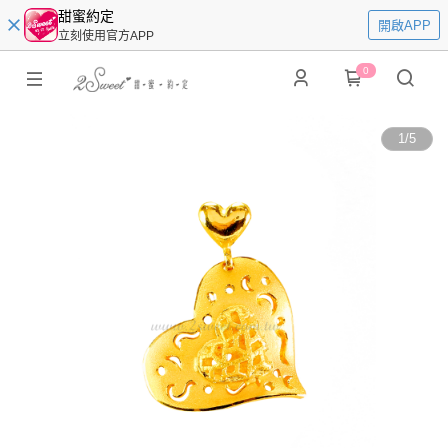
甜蜜約定
開啟APP
立刻使用官方APP
0
1
/
5