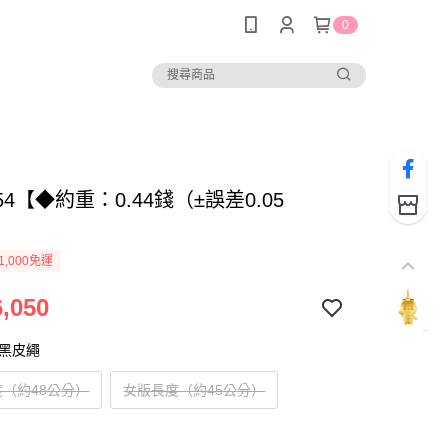
0
354【◆約重：0.44錢（±誤差0.05
1,000免運
,050
尾黑皮繩
（約48公分）
女版長度（約45公分）