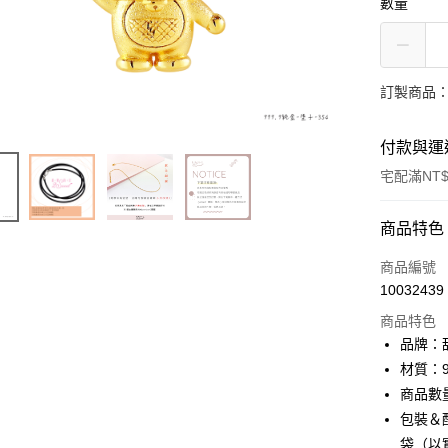
數量
訂製商品：
付款與運
宅配滿NT$
付款方式
商品特色
信用卡一
商品編號
10032439
信用卡分
商品特色
3 期 
品牌：甜
6 期 
合作金
材質：9
華南商
商品數
合作金
LINE Pay
上海商
華南商
包裝＆配
國泰世
Apple Pay
上海商
袋（以