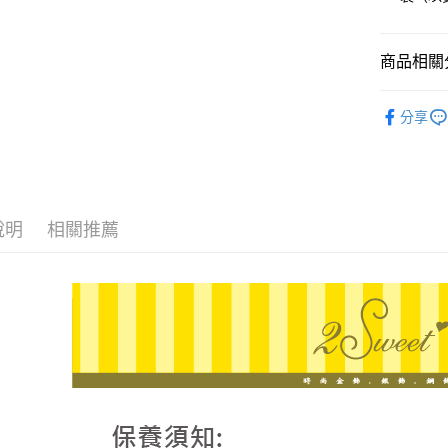
臺灣中
國泰世
匯豐（
街口支付
臺灣中
聯邦商
匯豐（
商品相關分
悠遊付
元大商
聯邦商
玉山商
元大商
ATM付款
♔聯名 │ 
台新國
玉山商
分享
台灣樂
台新國
台灣樂
運送方式
宅配
說明
相關推薦
每筆NT$8
離島宅配
每筆NT$2