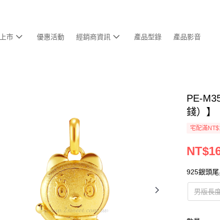
上市
優惠活動
經銷商資訊
產品型錄
產品影音
PE-M
錢）】
宅配滿NT$
NT$16
925銀頭
男版長度