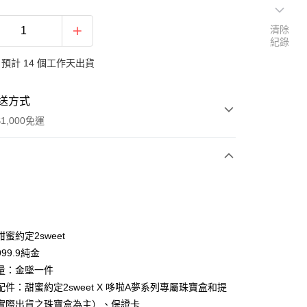
清除
紀錄
預計 14 個工作天出貨
送方式
1,000免運
次付款
期付款
0 利率 每期
NT$5,350
21家銀行
蜜約定2sweet
0 利率 每期
NT$2,675
21家銀行
庫商業銀行
第一商業銀行
99.9純金
業銀行
彰化商業銀行
量：金墜一件
庫商業銀行
第一商業銀行
業儲蓄銀行
台北富邦商業銀行
業銀行
彰化商業銀行
件：甜蜜約定2sweet X 哆啦A夢系列專屬珠寶盒和提
華商業銀行
兆豐國際商業銀行
業儲蓄銀行
台北富邦商業銀行
實際出貨之珠寶盒為主）、保證卡