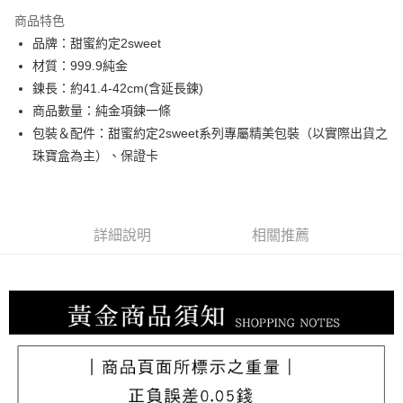
3 期 0 利率 每期
NT$13,346
21家銀行
商品特色
6 期 0 利率 每期
NT$6,673
21家銀行
合作金庫商業銀行
第一商業銀行
品牌：甜蜜約定2sweet
華南商業銀行
彰化商業銀行
合作金庫商業銀行
第一商業銀行
LINE Pay
材質：999.9純金
上海商業儲蓄銀行
台北富邦商業銀行
華南商業銀行
彰化商業銀行
國泰世華商業銀行
兆豐國際商業銀行
鍊長：約41.4-42cm(含延長鍊)
Apple Pay
上海商業儲蓄銀行
台北富邦商業銀行
臺灣中小企業銀行
台中商業銀行
商品數量：純金項鍊一條
國泰世華商業銀行
兆豐國際商業銀行
匯豐（台灣）商業銀行
華泰商業銀行
街口支付
臺灣中小企業銀行
台中商業銀行
包裝＆配件：甜蜜約定2sweet系列專屬精美包裝（以實際出貨之
聯邦商業銀行
遠東國際商業銀行
匯豐（台灣）商業銀行
華泰商業銀行
珠寶盒為主）、保證卡
悠遊付
元大商業銀行
永豐商業銀行
聯邦商業銀行
遠東國際商業銀行
玉山商業銀行
星展（台灣）商業銀行
元大商業銀行
永豐商業銀行
ATM付款
台新國際商業銀行
中國信託商業銀行
玉山商業銀行
星展（台灣）商業銀行
台灣樂天信用卡公司
台新國際商業銀行
中國信託商業銀行
詳細說明
相關推薦
運送方式
台灣樂天信用卡公司
宅配
每筆NT$80，滿NT$1,000(含以上)免運費
離島宅配
每筆NT$220，滿NT$3,000(含以上)免運費