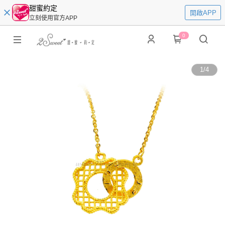
甜蜜約定
開啟APP
立刻使用官方APP
0
1
/
4